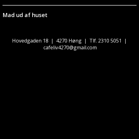
Mad ud af huset
Hovedgaden 18 | 4270 Høng | Tlf. 2310 5051 |
cafeliv4270@gmail.com
Theme by
SiteOrigin